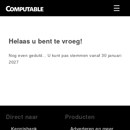
Helaas u bent te vroeg!
Nog even geduld... U kunt pas stemmen vanaf 30 januari
2027
Footer
Direct naar
Producten
Kennisbank
Adverteren en meer…